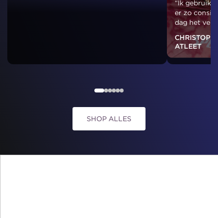
“Ik gebruik T
er zo consist
dag het versc
CHRISTOPHE
ATLEET
SHOP ALLES