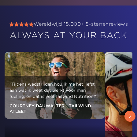
Wereldwijd 15.000+ 5-sterrenreviews
ALWAYS AT YOUR BACK
“Tijdens wedstrijden hou ik me het liefst
aan wat ik weet dat werkt voor mijn
fueling, en dat is veel Tailwind Nutrition.”
COURTNEY DAUWALTER - TAILWIND-
ATLEET