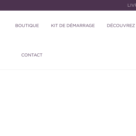
et
LIV
passer
au
contenu
BOUTIQUE
KIT DE DÉMARRAGE
DÉCOUVREZ
CONTACT
Passer aux
informations
produits