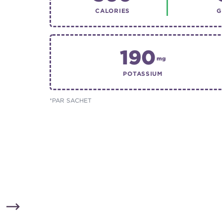
CALORIES
G
190
mg
POTASSIUM
*
PAR SACHET