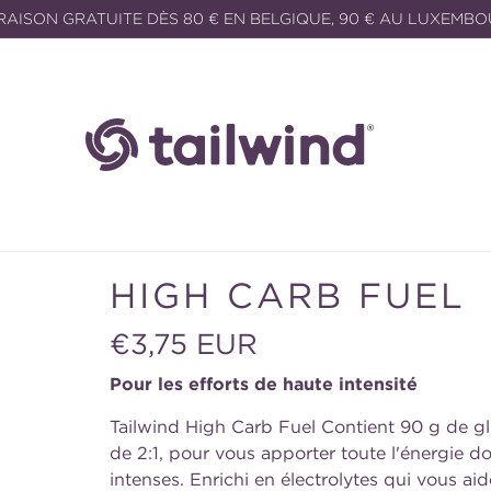
RAISON GRATUITE DÈS 80 € EN BELGIQUE, 90 € AU LUXEMB
HIGH CARB FUEL
Prix
€3,75 EUR
habituel
Pour les efforts de haute intensité
Tailwind High Carb Fuel Contient 90 g de g
de 2:1, pour vous apporter toute l'énergie do
intenses. Enrichi en électrolytes qui vous ai