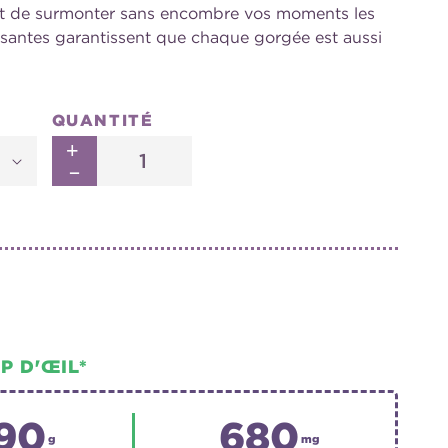
met de surmonter sans encombre vos moments les
hissantes garantissent que chaque gorgée est aussi
QUANTITÉ
+
Augmenter
–
la
Réduire
quantité
la
de
quantité
High
de
Carb
High
Fuel
Carb
Fuel
P D'ŒIL
*
90
680
g
mg