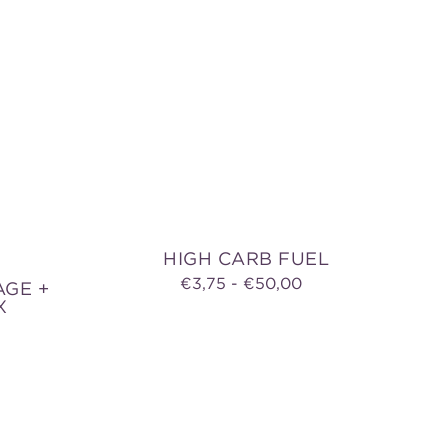
HIGH CARB FUEL
Prix
€3,75 - €50,00
AGE +
X
habituel
uel