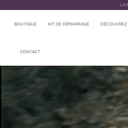
et
LIV
passer
au
contenu
BOUTIQUE
KIT DE DÉMARRAGE
DÉCOUVREZ
CONTACT