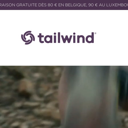
RAISON GRATUITE DÈS 80 € EN BELGIQUE, 90 € AU LUXEMB