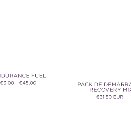
+
Recovery
Mix
NDURANCE FUEL
Prix
€3,00 - €45,00
PACK DE DÉMARR
RECOVERY MI
habituel
Prix
€31,50 EUR
habit