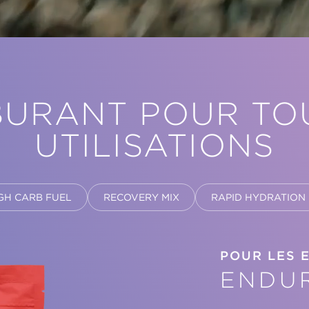
URANT POUR TO
UTILISATIONS
GH CARB FUEL
RECOVERY MIX
RAPID HYDRATION
POUR LES 
ENDU