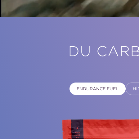
DU CARB
ENDURANCE FUEL
HI