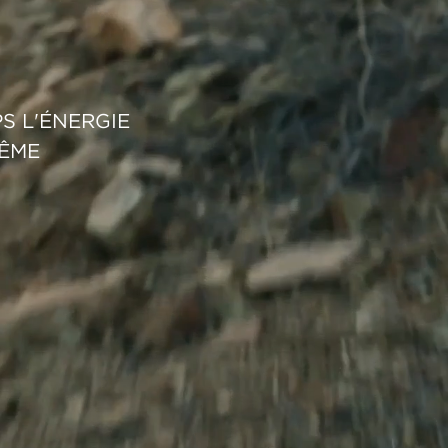
S L'ÉNERGIE
MÊME