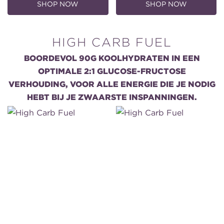
SHOP NOW
SHOP NOW
,
,
ENDURANCE
ENDURANCE
FUEL:
FUEL:
APPLE
GINGER
CIDER
LIME
HIGH CARB FUEL
LIMITED
LIMITED
EDITION
EDITION
BOORDEVOL 90G KOOLHYDRATEN IN EEN
OPTIMALE 2:1 GLUCOSE-FRUCTOSE
VERHOUDING, VOOR ALLE ENERGIE DIE JE NODIG
HEBT BIJ JE ZWAARSTE INSPANNINGEN.