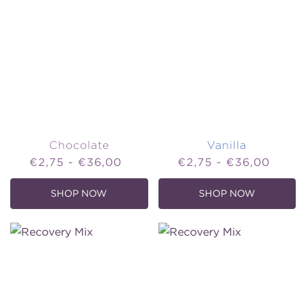
Chocolate
Vanilla
Price
Price
€2,75 - €36,00
€2,75 - €36,00
SHOP NOW
SHOP NOW
,
,
CHOCOLATE
VANILLA