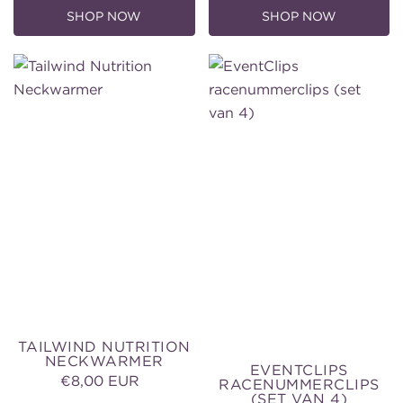
SHOP NOW
SHOP NOW
Tailwind
EventClips
Nutrition
racenummerclips
Neckwarmer
(set
van
4)
TAILWIND NUTRITION
NECKWARMER
EVENTCLIPS
€8,00 EUR
Normale
RACENUMMERCLIPS
(SET VAN 4)