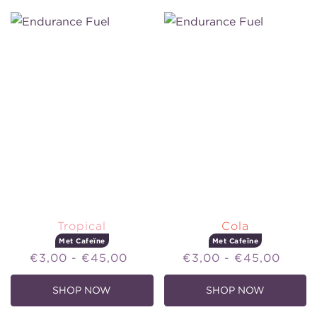
+
-
LIME
MET
CAFEÏNE
Tropical
Cola
Met Cafeïne
Met Cafeïne
Price
Price
€3,00 - €45,00
€3,00 - €45,00
SHOP NOW
SHOP NOW
,
,
TROPICAL
COLA
-
-