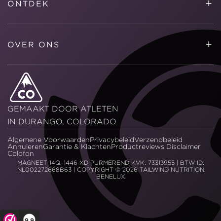
+
ONTDEK
+
OVER ONS
GEMAAKT DOOR ATLETEN
IN DURANGO, COLORADO
Algemene Voorwaarden
Privacybeleid
Verzendbeleid
Annuleren
Garantie & Klachten
Productreviews Disclaimer
Colofon
MAGNEET 14Q, 1446 XD PURMEREND KVK: 73313955 | BTW ID:
NL002272668B63 | COPYRIGHT © 2026
TAILWIND NUTRITION
BENELUX
9,9