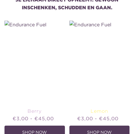
INSCHENKEN, SCHUDDEN EN GAAN.
Berry
Lemon
Price
Price
€3,00 - €45,00
€3,00 - €45,00
SHOP NOW
SHOP NOW
,
,