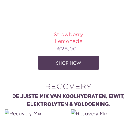
Strawberry
Lemonade
Price
€28,00
SHOP NOW
,
STRAWBERRY
LEMONADE
RECOVERY
DE JUISTE MIX VAN KOOLHYDRATEN, EIWIT,
ELEKTROLYTEN & VOLDOENING.