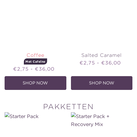
Coffee
Salted Caramel
Met Cafeïne
Price
€2,75 - €36,00
Price
€2,75 - €36,00
SHOP NOW
SHOP NOW
,
,
COFFEE
SALTED
-
CARAMEL
MET
CAFEÏNE
PAKKETTEN
Starter
Starter
Pack
Pack
+