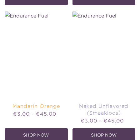
BERRY
LEMON
Mandarin Orange
Naked Unflavored
(Smaakloos)
Price
€3,00 - €45,00
Price
€3,00 - €45,00
SHOP NOW
SHOP NOW
,
,