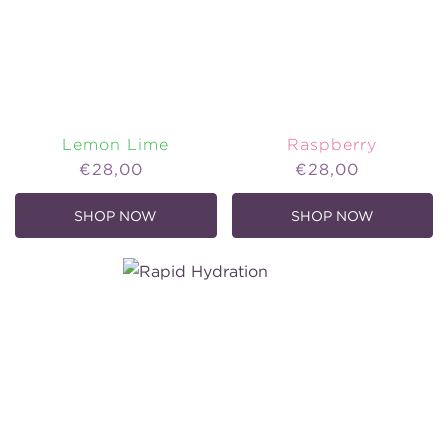
Lemon Lime
Raspberry
Price
Price
€28,00
€28,00
SHOP NOW
SHOP NOW
,
,
LEMON
RASPBERRY
LIME