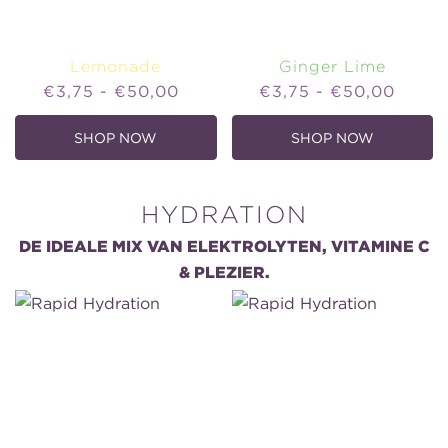
Lemonade
Ginger Lime
Price
Price
€3,75 - €50,00
€3,75 - €50,00
SHOP NOW
SHOP NOW
,
,
LEMONADE
GINGER
LIME
HYDRATION
DE IDEALE MIX VAN ELEKTROLYTEN, VITAMINE C
& PLEZIER.