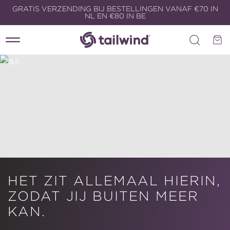
Meteen
GRATIS VERZENDING BIJ BESTELLINGEN VANAF €70 IN
naar de
NL EN €80 IN BE
content
Winkelwa
COLLECTIE:
HET ZIT ALLEMAAL HIERIN,
ZODAT JIJ BUITEN MEER
KAN.