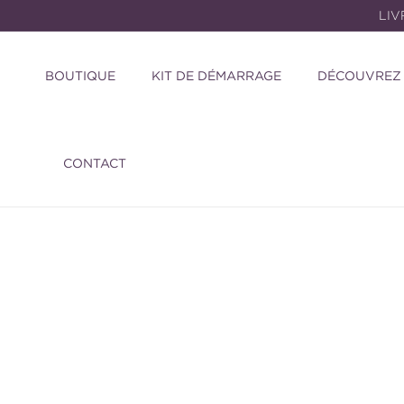
et
LIV
passer
au
contenu
BOUTIQUE
KIT DE DÉMARRAGE
DÉCOUVREZ
CONTACT
Passer aux
informations
produits