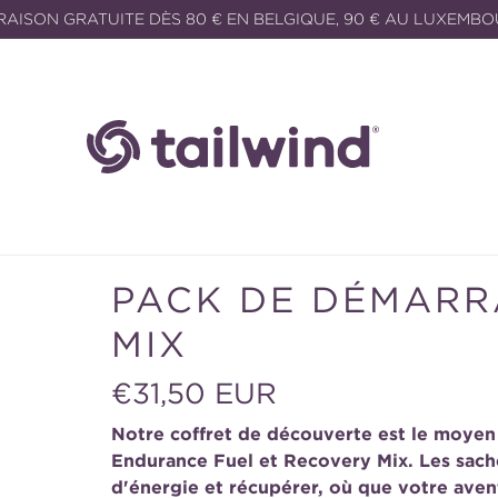
RAISON GRATUITE DÈS 80 € EN BELGIQUE, 90 € AU LUXEMB
PACK DE DÉMARR
MIX
Prix
€31,50 EUR
habituel
Notre coffret de découverte est le moyen
Endurance Fuel et Recovery Mix. Les sachet
d'énergie et récupérer, où que votre av