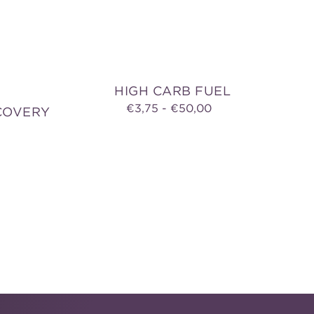
HIGH CARB FUEL
Normaler
€3,75 - €50,00
COVERY
Preis
aler