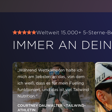
Weltweit 15.000+ 5-Sterne-
IMMER AN DEIN
„Während Wettkämpfen halte ich
mich am liebsten an das, von dem
ich weiß, dass es für mein Fueling
funktioniert, und das ist viel Tailwind
Nutrition.“
COURTNEY DAUWALTER - TAILWIND-
ATHLETIN