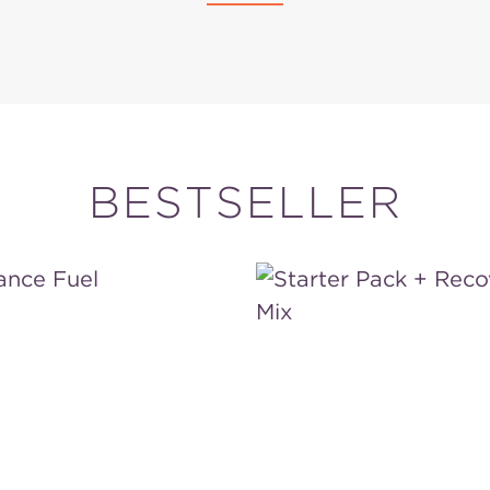
BESTSELLER
ce
Starter
Pack
+
Recovery
Mix