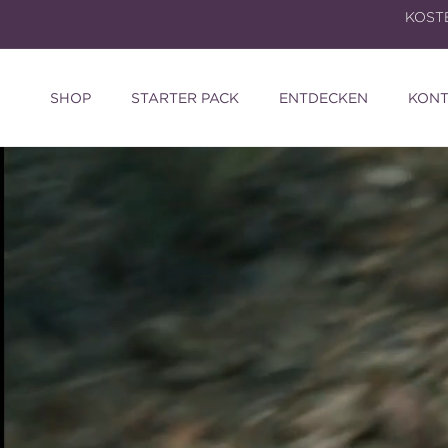
Direkt
KOSTE
zum
Inhalt
SHOP
STARTER PACK
ENTDECKEN
KONT