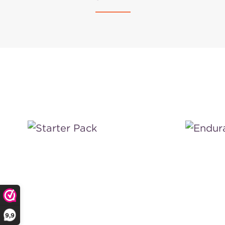
Starter
Enduran
Pack
Fuel
9,9